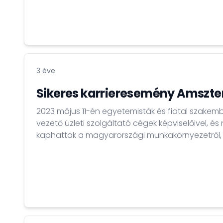
Anyagtudományi és Technológiai Tanszékének 
emeritus tanszékvezető kutatóprofesszora, az MTA
3 éve
Sikeres karrieresemény Amsz
2023 május 11-én egyetemisták és fiatal szakemb
vezető üzleti szolgáltató cégek képviselőivel, é
kaphattak a magyarországi munkakörnyezetről, j
fizetésekről és karrierlehetőségekről. A rendezvényt dr. Kocsis András,
Magyarország hollandiai nagykövete nyitotta meg. Külön köszön
Air France-KLM-nek, a BP-nek, a Citinek, a Hays 
Consultancy Services-nek, és a Transcosmos-nak,