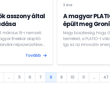
3 éve
ök asszony által
A magyar PLATI
adása
épült meg Groni
. március 15-i nemzeti
Nagy büszkeség, hogy 
agyar Énekkar alapító
terméket, a PLATIO-t vá
landiai népszerűsítése
így ez az innovatív ene
nkája elismeréseként, a
törekvéséhez, hogy 2035-re CO2-
Tovább
üntetést
Philip Broeksma, Gronin
3-án, a hágai magyar
m2-es napelemes sétány
darab PLATIO napelemes 
...
5
6
7
8
9
10
11
...
47
vious