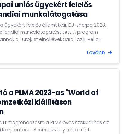
pai uniós ügyekért felelős
llandiai munkalátogatása
 ügyekért felelős államtitkár, EU-sherpa 2023.
ollandiai munkalátogatást tett. A program
nal, a Eurojust elnökével, Saїd Fazili-vel a
Európa-ügyi diplomáciai tanácsadójával, EU-
Tovább
 den Ende-vel a holland külügyminisztérium
t felelős főigazgatójával folytatott
 napirendjén szereplő kiemelt aktuális
ító a PLMA 2023-as "World of
emzetközi kiállításon
n
ült megrendezésre a PLMA éves szakkiállítás az
ási Központban. A rendezvény több mint