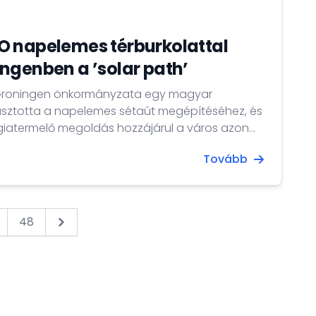
O napelemes térburkolattal
ngenben a ’solar path’
Groningen önkormányzata egy magyar
lasztotta a napelemes sétaút megépítéséhez, és
rgiatermelő megoldás hozzájárul a város azon
semleges legyen. 2023. március 24-én
Tovább
gen energiaügyi tanácsosa átadta az új, 400
t a Kolenkadén (Groningen), amelyhez 2544
burkolólapot...
48
Next &raquo;