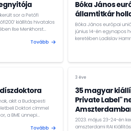
megnyitója
Bóka János euró
államtitkár ho
erült sor a Petőfi
i200’ kiállítás hivatalos
Bóka János európai uniós
június 14-én egynapos h
vet üdvözölte a
keretében Ladislav Hamran
Tovább
holland miniszterelnök 
gyetem
sherpa-val és Anita van
a Néderlandisztika
európai együttműködésér
munkamegbeszélést az EU
ügyekről, valamint az...
3 éve
 díszdoktora
35 magyar kiáll
Private Label" n
ak, akit a Budapesti
Amszterdamba
etbeli Doktori címmel
 sor, a BME ünnepi
2023. május 23-24-én ker
i Twente Egyetem
amszterdami RAI Kiállít
Tovább
omolekuláris