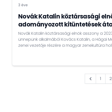
3 éve
Novák Katalin köztársasági eln
adományozott kitüntetések át
Novák Katalin köztársasági elnök asszony a 2023
ünnepünk alkalmából Kovács Katalin, a Hágai M
zenei vezetője részére a magyar zenekultúra hol
érdekében végzett sokoldalú és példaértékű mu
Magyar Arany Érdemkereszt kitüntetést adományozta. A kit
Kocsis András nagykövet adta át 2023. április 1
nagykövetségen megtartott...
1
2
&laquo; Pre