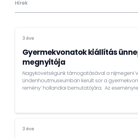
Hírek
3 éve
Gyermekvonatok kiállítás ünne
megnyitója
Nagykövetségünk támogatásával a nijmegeni V
Lindenhoutmuseumban került sor a gyermekvonatok 
remény’ hollandiai bemutatójára. Az eseményre 2
sor, amelyen nagykövetség részéről Kocsis Andrá
Az ünnepségen Esther Bánki, a múzeum igazgat
vendégeket, míg Réthelyi Orsolya (ELTE BTK) a ki
bemutatta a gyermekvonatok...
3 éve