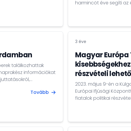
harmincöt éve segíti az 
egyetemi tanára,
gyártók közötti együttmű
 külső tagja....
számára, hogy innovatív
kapcsolatokat alakítsan
programok sikeréhez és 
3 éve
terdamban
Magyar Európa 
kisebbségekhez t
erek találkozhattak
részvételi lehet
s naprakész információkat
uttatásokról,
2023. május 9-én a Külg
Európai Ifjúsági Közpon
Tovább
et az
fiatalok politikai részvét
Hungary-nek, a Tata
magyar Európa Tanács Nap keretében. Az
 akik bemutatták,...
Európa Tanács főtitkárhe
(KKM) és Német Zsolt eln
Időpont: 2023. május...