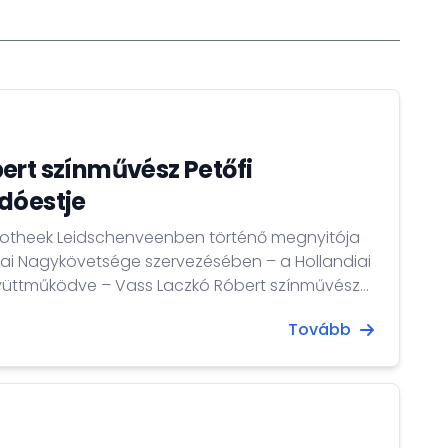
ert színművész Petőfi
dóestje
Bibliotheek Leidschenveenben történő megnyitója
i Nagykövetsége szervezésében – a Hollandiai
gyüttműködve – Vass Laczkó Róbert színművész
raművész mutatta be előadóestjét a Haagse
Tovább
 Live!” című zenés előadás Petőfi életútját
ség részére. A közönség az előadást nagy
t...