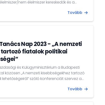
élelmiszer/nem élelmiszer kereskedők és a
ködést, és platformként szolgál a kiskereskedők
Tovább
 megoldásokat fedezzenek fel, új
ak ki, amelyek hozzájárulnak a sajátmárkás
bővítéséhez. A magyar...
Tanács Nap 2023 - „A nemzeti
artozó fiatalok politikai
őségei”
azdasági és Külügyminisztérium a Budapesti
ttal közösen „A nemzeti kisebbségekhez tartozó
eli lehetőségeiről” szóló konferenciát szervez a
 eseményt Björn Berge, az
Tovább
lyettese, valamint Sztáray Péter államtitkár
ök (Külügyi Bizottság, Országgyűlés) nyitják meg.