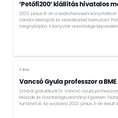
’Petőfi200’ kiállítás hivatalos 
2023. június 8-án a leidschenveeni könyvtárban k
Sándor életrajzát és versidézeteit bemutató ‘Petőf
megnyitójára. A könyvtár vezetősége képviseletében Ilse Menkhorst
mondott köszöntőt, majd Kocsis András nagykö
közönséget és nyitotta meg a kiállítást. A hivatalos megnyitót követően
Réthelyi Orsolya, az Eötvös Loránd Tudománye
Bölcsészettudományi Karának dékánhelyettese, 
Tanszék...
3 éve
Vancsó Gyula professzor a BME
Szívből gratulálunk Dr. Vancsó Gyula professzorn
Műszaki és Gazdaságtudományi Egyetem Tisztel
tüntetett ki. Az avatásra 2023. június 3-án került
szenátusi ülésén. Dr. Vancsó Gyula a hollandia
Természettudományi és Technológiai Kara Makr