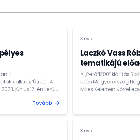
3 éve
pélyes
Laczkó Vass Rób
tematikájú előa
an 't
A „Petőfi200” kiállítás 
kiállítás, ’Úti cél: A
után Magyarország Hága
023. június 17-én került
Mikes Kelemen Körrel e
s nagykövet vett részt.
és Oláh Csongor zongo
Tovább
ójának köszöntötte a
Kunstkringben. A „Petőfi:
állítás magyar kurátora
mutatja be a nagyközön
örömmel fogadta, amelye
3 éve