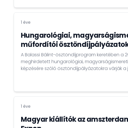
1 éve
Hungarológiai, magyarságisme
műfordítói ösztöndíjpályázato
A Balassi Bálint-ösztöndíjprogram keretében a
meghirdetett hungarológiai, magyarságismereti
képzésére szóló ösztöndíjpályázatokra várják a 
1 éve
Magyar kiállítók az amszterda