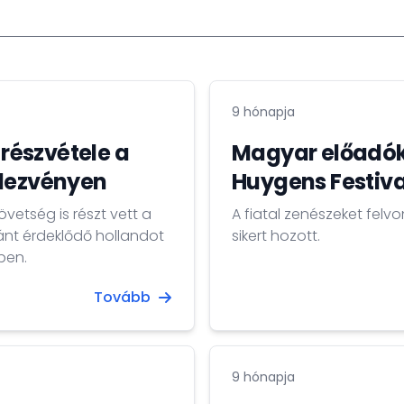
9 hónapja
részvétele a
Magyar előadók 
ndezvényen
Huygens Festiv
etség is részt vett a
A fiatal zenészeket felv
ánt érdeklődő hollandot
sikert hozott.
ben.
Tovább
9 hónapja