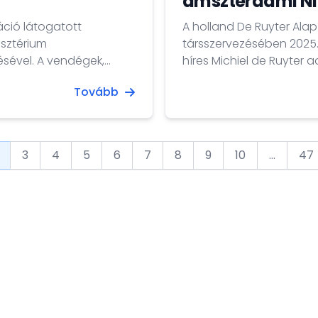
amszterdami N
áció látogatott
A holland De Ruyter Al
isztérium
társszervezésében 2025
ésével. A vendégek,
híres Michiel de Ruyter a
íséretében,
magyar protestáns prédiká
Tovább
3
4
5
6
7
8
9
10
...
47
vious