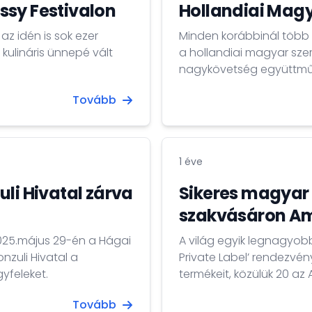
ssy Festivalon
Hollandiai Mag
z idén is sok ezer
Minden korábbinál több 
 kulináris ünnepé vált
a hollandiai magyar sze
nagykövetség együttműk
2025. június 14-én immá
Tovább
országos Magyar Család
1 éve
li Hivatal zárva
Sikeres magyar
szakvásáron A
 2025.május 29-én a Hágai
A világ egyik legnagyobb
nzuli Hivatal a
Private Label’ rendezv
yfeleket.
termékeit, közülük 20 a
standján, 17 pedig önálló 
Tovább