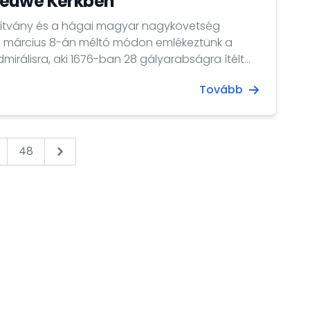
ieuwe Kerkben
apítvány és a hágai magyar nagykövetség
. március 8-án méltó módon emlékeztünk a
dmirálisra, aki 1676-ban 28 gályarabságra ítélt
tort szabadított ki....
Tovább
48
Next &raquo;