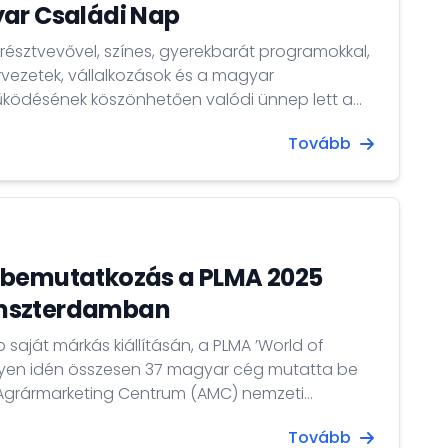
yar Családi Nap
résztvevővel, színes, gyerekbarát programokkal,
rvezetek, vállalkozások és a magyar
ödésének köszönhetően valódi ünnep lett a
r 7. alkalommal megrendezett hollandiai
Tovább
i Nap.
 bemutatkozás a PLMA 2025
mszterdamban
 saját márkás kiállításán, a PLMA ’World of
ényen idén összesen 37 magyar cég mutatta be
z Agrármarketing Centrum (AMC) nemzeti
kiállítóként.
Tovább