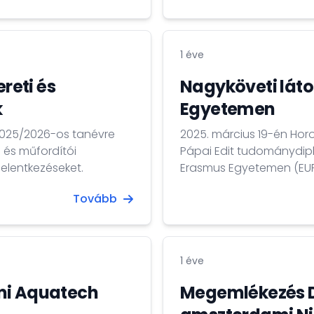
1 éve
reti és
Nagyköveti lát
k
Egyetemen
 2025/2026-os tanévre
2025. március 19-én Hor
 és műfordítói
Pápai Edit tudománydipl
jelentkezéseket.
Erasmus Egyetemen (EUR)
professzorral, az egyete
Tovább
1 éve
mi Aquatech
Megemlékezés D