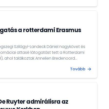
ogatás a rotterdami Erasmus
ogszegi Szilágyi-Landeck Dániel nagykövet és
omáciai attasé látogatást tett a Rotterdami
, ahol találkoztak Annelien Bredenoord
m elnökével.
Tovább
e Ruyter admirálisra az