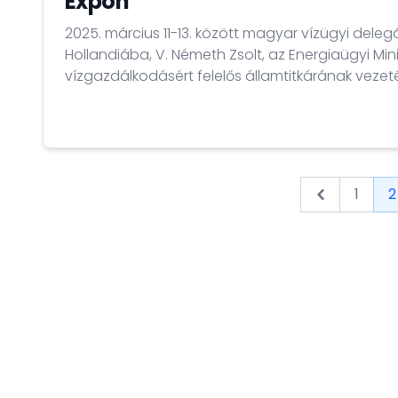
Expon
2025. március 11-13. között magyar vízügyi deleg
Hollandiába, V. Németh Zsolt, az Energiaügyi Min
vízgazdálkodásért felelős államtitkárának vezet
Horogszegi Szilágyi-Landeck Dániel nagykövet k
megtekintették...
1
2
&laquo; Pre