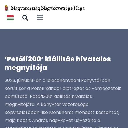
Magyarország Nagykövetsége Hága
Open main menu
’Petőfi200’ kiállítás hivatalos
megnyitója
2023. június 8-án a leidschenveeni könyvtárban
került sor a Petőfi Sándor életrajzát és versidézeteit
bemutató ‘Petőfi200’ kiállítás hivatalos
megnyitójára. A könyvtár vezetősége
képviseletében Ilse Menkhorst mondott köszöntőt,
majd Kocsis András nagykövet üdvözölte a