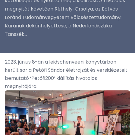
közönséget és nyitotta meg a kiállítást. A hivatalos
megnyitót követően Réthelyi Orsolya, az Eötvös
Loránd Tudományegyetem Bölcsészettudományi
Karának dékánhelyettese, a Néderlandisztika
Tanszék...
2023. június 8-án a leidschenveeni könyvtárban
került sor a Petőfi Sándor életrajzát és versidézeteit
bemutató ‘Petőfi200’ kiállítás hivatalos
megnyitójára.