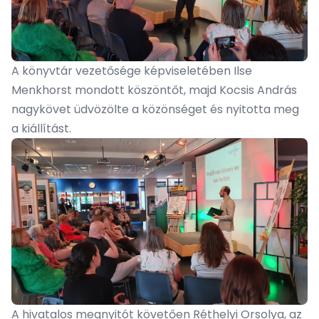
A könyvtár vezetősége képviseletében Ilse
Menkhorst mondott köszöntőt, majd Kocsis András
nagykövet üdvözölte a közönséget és nyitotta meg
a kiállítást.
A hivatalos megnyitót követően Réthelyi Orsolya, az