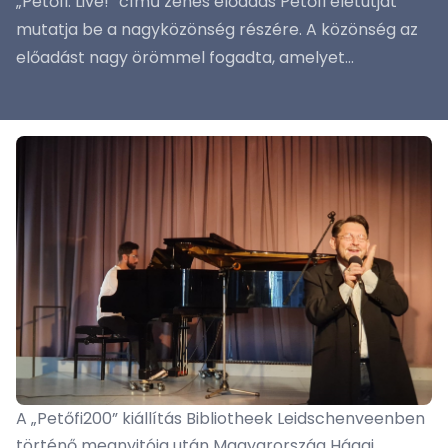
„Petőfi: Live!” című zenés előadás Petőfi életútját
mutatja be a nagyközönség részére. A közönség az
előadást nagy örömmel fogadta, amelyet...
A „Petőfi200” kiállítás Bibliotheek Leidschenveenben
történő megnyitója után Magyarország Hágai