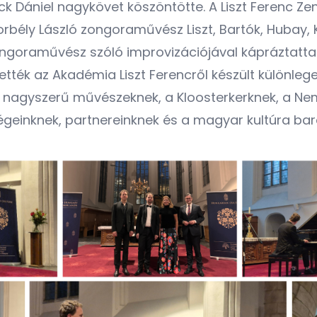
ck Dániel nagykövet köszöntötte. A Liszt Ferenc 
orbély László
zongoraművész Liszt, Bartók, Hubay, 
ngoraművész szóló improvizációjával kápráztatta 
ék az Akadémia Liszt Ferencről készült különleges 
a nagyszerű művészeknek, a
Kloosterkerknek
, a
Nem
inknek, partnereinknek és a magyar kultúra barát