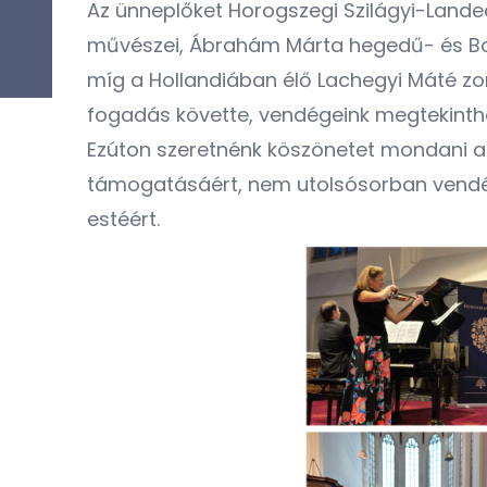
Az ünneplőket Horogszegi Szilágyi-Lande
művészei,
Ábrahám Márta
hegedű- és
B
míg a Hollandiában élő
Lachegyi Máté
zo
fogadás követte, vendégeink megtekinthett
Ezúton szeretnénk köszönetet mondani 
támogatásáért, nem utolsósorban vendége
estéért.