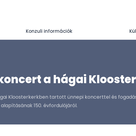
Konzuli információk
Kü
koncert a hágai Klooste
ai Kloosterkerkben tartott ünnepi koncerttel és fogadá
lapításának 150. évfordulójáról.