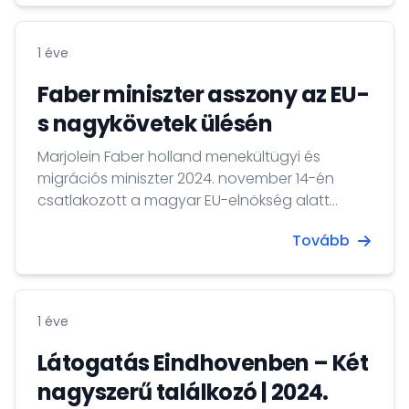
és aktuális kül- és kereskedelempolitikai
kérdésekről. Szijjártó Péter Geert Wildersszel, a
1 éve
holland Szabadságpárt elnökével is
találkozott, és interjút adott a holland RTL
Faber miniszter asszony az EU-
televízió hírműsorának.
s nagykövetek ülésén
Marjolein Faber holland menekültügyi és
migrációs miniszter 2024. november 14-én
csatlakozott a magyar EU-elnökség alatt
megrendezett EU-s nagykövetek üléséhez,
Tovább
melyet Horogszegi Szilágyi-Landeck Dániel,
Magyarország nagykövete vezetett. A
megbeszélések középpontjában a migrációs
politika és az EU határigazgatásának javítása,
1 éve
valamint az európai együttműködés
előmozdítása állt.
Látogatás Eindhovenben – Két
nagyszerű találkozó | 2024.