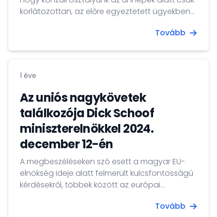
korlátozottan, az előre egyeztetett ügyekben
és időpontokban fogad ügyfeleket.
Tovább
Ügyfélfogadásunk 2025. január 6-tól a
megszokott rendben tart nyitva. Kellemes
Ünnepeket és Boldog Új Évet kívánunk
Önöknek! Magyarország Nagykövetsége,
1 éve
Hága
Az uniós nagykövetek
találkozója Dick Schoof
miniszterelnökkel 2024.
december 12-én
A megbeszéléseken szó esett a magyar EU-
elnökség ideje alatt felmerült kulcsfontosságú
kérdésekről, többek között az európai
versenyképességről, a bővítésről és a globális
Tovább
jólétről. Köszönjük a miniszterelnök úrnak és