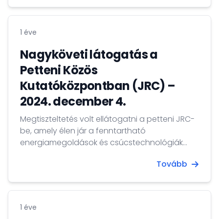
kollégáinak a hozzájárulást a magyar EU-
elnökség nagyon sikeresen lezárásához
Hágában.
1 éve
Nagyköveti látogatás a
Petteni Közös
Kutatóközpontban (JRC) –
2024. december 4.
Megtiszteltetés volt ellátogatni a petteni JRC-
be, amely élen jár a fenntartható
energiamegoldások és csúcstechnológiák
kutatásában, miközben tudományos
Tovább
támogatást nyújt az európai szakpolitikák
kialakításához. A kutatóközpont igazgatójával
és szakértőivel folytatott megbeszélések
rávilágítottak a nemzetközi együttműködés
1 éve
fontosságára a globális kihívások