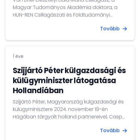
Magyar Tudományos Akadémia doktora, a
HUN-REN Csillagászati és Földtudományi
Kutatóközpont Konkoly Thege Miklós
Tovább
Csillagászati Intézetének emeritus
tudományos tanácsadója, a University
College London Mullard Space Science
Laboratory professor emeritusa sok évtizedes
1 éve
példamutató és kimagaslóan eredményes
kutatómunkát végzett. A napfizika terén
Szijjártó Péter külgazdasági és
végzett kiemelkedő kutatásai és értékes
külügyminiszter látogatása
tudományszervező tevékenysége, valamint a...
Hollandiában
Szijjártó Péter, Magyarország külgazdasági és
külügyminisztere 2024. november 19-én
Hágában tárgyalt holland partnereivel, Caspar
Veldkamp külügyminiszterrel és Reinette Klever
Tovább
külkereskedelmi és fejlesztési együttműködési
miniszterrel a javuló kétoldalú kapcsolatokról