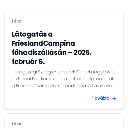
1 éve
Látogatás a
FrieslandCampina
főhadiszállásán – 2025.
február 6.
Horogszegi Szilágyi-Landeck Dániel nagykövet
és Pápai Edit kereskedelmi attasé ellátogattak
a FrieslandCampina központjába. A találkozó
során bepillantást nyertek a cég innovációs és
Tovább
növekedési terveibe, valamint a
fenntarthatóság irányába tett lépéseikbe. A
FrieslandCampina folyamatosan bővíti
termékportfólióját - különösen az
1 éve
egészségesebb termékek irányába, miközben