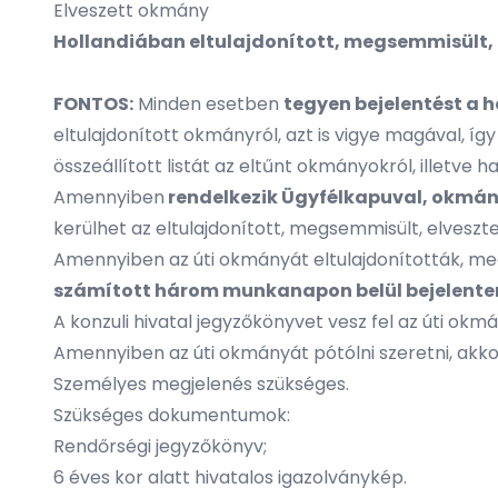
Elveszett okmány
Hollandiában eltulajdonított, megsemmisült, 
FONTOS:
Minden esetben
tegyen bejelentést a 
eltulajdonított okmányról, azt is vigye magával, íg
összeállított listát az eltűnt okmányokról, illetve h
Amennyiben
rendelkezik Ügyfélkapuval, okmánya
kerülhet az eltulajdonított, megsemmisült, elvesz
Amennyiben az úti okmányát eltulajdonították, me
számított három munkanapon belül bejelente
A konzuli hivatal jegyzőkönyvet vesz fel az úti okmá
Amennyiben az úti okmányát pótólni szeretni, akkor
Személyes megjelenés szükséges.
Szükséges dokumentumok:
Rendőrségi jegyzőkönyv;
6 éves kor alatt hivatalos igazolványkép.