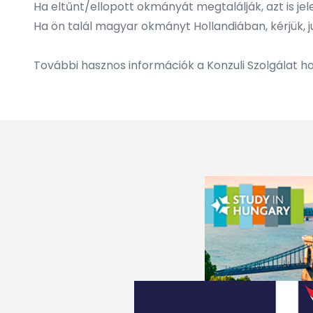
Ha eltűnt/ellopott okmányát megtalálják, azt is jel
Ha ön talál magyar okmányt Hollandiában, kérjük, ju
További hasznos információk a
Konzuli Szolgálat h