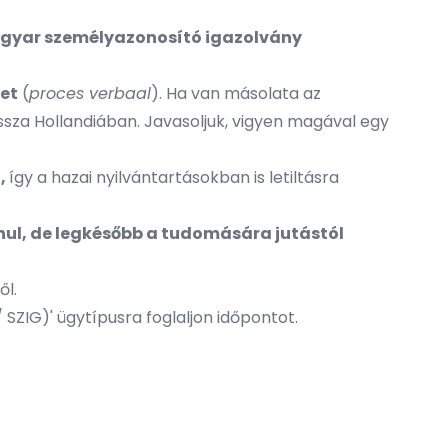
magyar személyazonosító igazolvány
et
(
proces verbaal
). Ha van másolata az
vissza Hollandiában. Javasoljuk, vigyen magával egy
i,
így a hazai nyilvántartásokban is letiltásra
nul, de legkésőbb a tudomására jutástól
ől.
SZIG)' ügytípusra foglaljon időpontot.