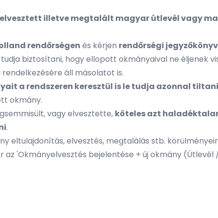
elvesztett illetve megtalált magyar útlevél vagy 
holland rendőrségen
és kérjen
rendőrségi jegyzőkönyv
y tudja biztosítani, hogy ellopott okmányaival ne éljenek 
a rendelkezésére áll másolatot is.
it a rendszeren keresztül is le tudja azonnal tiltan
tett okmány.
gsemmisült, vagy elvesztette,
köteles azt haladéktala
ni
.
ny eltulajdonítás, elvesztés, megtalálás stb. körülményeir
 az 'Okmányelvesztés bejelentése + új okmány (Útlevél / 