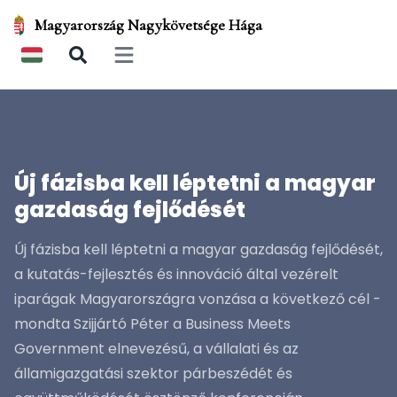
Magyarország Nagykövetsége Hága
Open main menu
Új fázisba kell léptetni a magyar
gazdaság fejlődését
Új fázisba kell léptetni a magyar gazdaság fejlődését,
a kutatás-fejlesztés és innováció által vezérelt
iparágak Magyarországra vonzása a következő cél -
mondta Szijjártó Péter a Business Meets
Government elnevezésű, a vállalati és az
államigazgatási szektor párbeszédét és