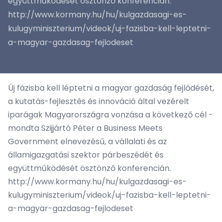
együttműködését ösztönző konferencián.
http://www.kormany.hu/hu/kulgazdasagi-es-
kulugyminiszterium/videok/uj-fazisba-kell-leptetni-
a-magyar-gazdasag-fejlodeset
Új fázisba kell léptetni a magyar gazdaság fejlődését,
a kutatás-fejlesztés és innováció által vezérelt
iparágak Magyarországra vonzása a következő cél -
mondta Szijjártó Péter a Business Meets
Government elnevezésű, a vállalati és az
államigazgatási szektor párbeszédét és
együttműködését ösztönző konferencián.
http://www.kormany.hu/hu/kulgazdasagi-es-
kulugyminiszterium/videok/uj-fazisba-kell-leptetni-
a-magyar-gazdasag-fejlodeset