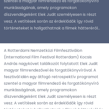
szentel a magyar filmrendező és forgatókönyvíró
munkásságának, amely programokon
díszvendégeként Elek Judit személyesen is részt
vesz. A vetítések során az érdeklődők így rövid
történeteket is hallgathatnak a filmek hátteréről...
A Rotterdami Nemzetközi Filmfesztiválon
(International Film Festival Rotterdam) Kocsis
András nagykövet találkozót folytatott Elek Judit
magyar filmrendezővel és forgatókönyvíróval. A
fesztivál idén egy átfogó retrospektív programot
szentel a magyar filmrendező és forgatókönyvíró
munkásságának, amely programokon
díszvendégeként Elek Judit személyesen is részt
vesz. A vetítések során az érdeklődők így rövid