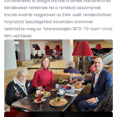
történeteket is hallgathatnak a filmek hátteréről és
kérdéseket tehetnek fel a rendező asszonynak.
Kocsis András nagykövet az Elek Judit rendezőnővel
folytatott beszélgetést követően örömmel
tekintette meg az ”Istenmezején 1972-73-ban” című
film vetítését.