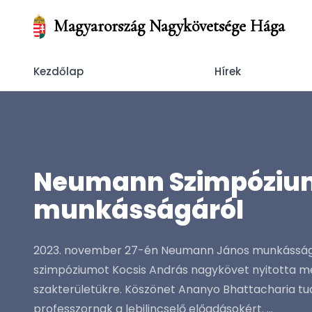
Magyarország Nagykövetsége Hága
Kezdőlap
Hírek
Neumann Szimpózium
munkásságáról
2023. november 27-én Neumann János munkásságár
szimpóziumot Kocsis András nagykövet nyitotta me
szakterületükre. Köszönet Ananyo Bhattacharia tu
professzornak a lebilincselő előadásokért. ...