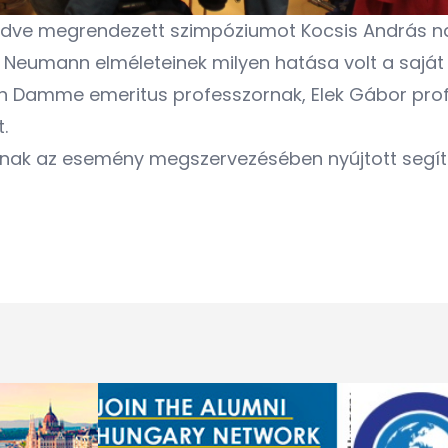
ödve megrendezett szimpóziumot Kocsis András na
y Neumann elméleteinek milyen hatása volt a saját
an Damme emeritus professzornak, Elek Gábor pro
t.
snak az esemény megszervezésében nyújtott segíts