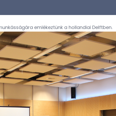
nkásságára emlékeztünk a hollandiai Delftben.