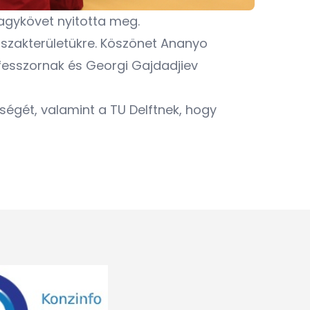
gykövet nyitotta meg.
 szakterületükre. Köszönet Ananyo
fesszornak és Georgi Gajdadjiev
égét, valamint a TU Delftnek, hogy