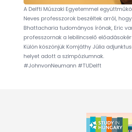
A Delfti Műszaki Egyetemmel együttműk
Neves professzorok beszéltek arról, hog
Bhattacharia tudományos írónak, Eric v
professzornak a lebilincselő előadásokér
Külön köszönjük Komjáthy Júlia adjunktu
helyet adott a szimpóziumnak.
#JohnvonNeumann #TUDelft