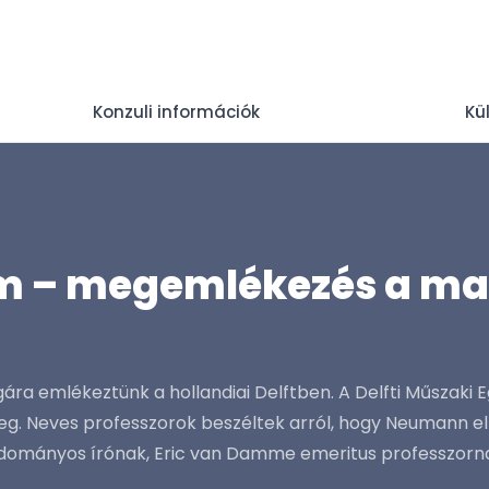
Konzuli információk
Kü
 – megemlékezés a ma
a emlékeztünk a hollandiai Delftben. A Delfti Műsza
g. Neves professzorok beszéltek arról, hogy Neumann elm
dományos írónak, Eric van Damme emeritus professzorna