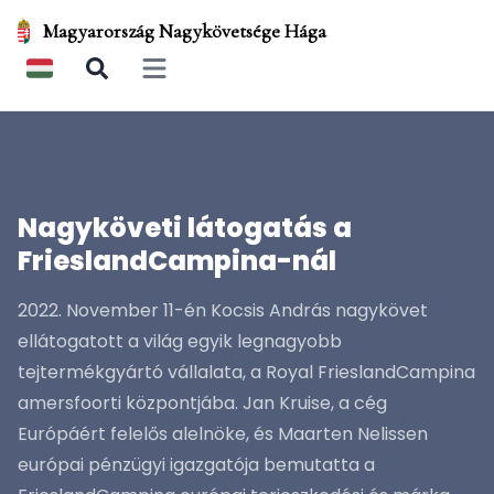
Magyarország Nagykövetsége Hága
Open main menu
Nagyköveti látogatás a
FrieslandCampina-nál
2022. November 11-én Kocsis András nagykövet
ellátogatott a világ egyik legnagyobb
tejtermékgyártó vállalata, a Royal FrieslandCampina
amersfoorti központjába. Jan Kruise, a cég
Európáért felelős alelnöke, és Maarten Nelissen
európai pénzügyi igazgatója bemutatta a