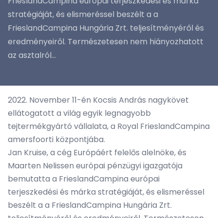
FrieslandCampina európai terjeszkedési és márka
stratégiáját, és elismeréssel beszélt a a
FrieslandCampina Hungária Zrt. teljesítményéről és
eredményeiről. Természetesen nem hiányozhatott
az asztalról...
2022. November 11-én Kocsis András nagykövet
ellátogatott a világ egyik legnagyobb
tejtermékgyártó vállalata, a Royal FrieslandCampina
amersfoorti központjába.
Jan Kruise, a cég Európáért felelős alelnöke, és
Maarten Nelissen európai pénzügyi igazgatója
bemutatta a FrieslandCampina európai
terjeszkedési és márka stratégiáját, és elismeréssel
beszélt a a FrieslandCampina Hungária Zrt.