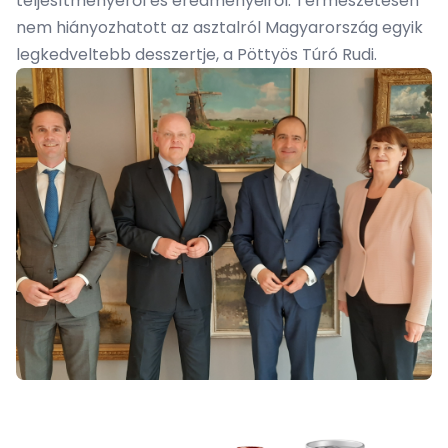
teljesítményéről és eredményeiről. Természetesen
nem hiányozhatott az asztalról Magyarország egyik
legkedveltebb desszertje, a Pöttyös
Túró Rudi
.