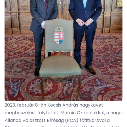
2023. február 8-án Kocsis András nagykövet
megbeszélést folytatott Marcin Czepelakkal, a hágai
Állandó Választott Bíróság (PCA) főtitkárával a