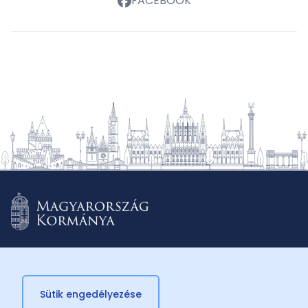
FACEBOOK
Sütik engedélyezése
© 2026 Külügyminisztérium