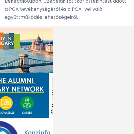
Békepalotában. Czepelak főtitkár áttekintést adott
a PCA tevékenységéről és a PCA-vel való
együttműködés lehetőségeiről.