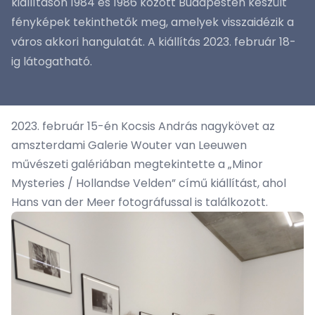
kiállításon 1984 és 1986 között Budapesten készült
fényképek tekinthetők meg, amelyek visszaidézik a
város akkori hangulatát. A kiállítás 2023. február 18-
ig látogatható.
2023. február 15-én Kocsis András nagykövet az
amszterdami Galerie Wouter van Leeuwen
művészeti galériában megtekintette a „Minor
Mysteries / Hollandse Velden” című kiállítást, ahol
Hans van der Meer fotográfussal is találkozott.