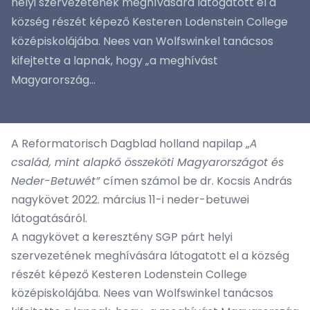
helyi szervezetének meghívására látogatott el a
község részét képező Kesteren Lodenstein College
középiskolájába. Nees van Wolfswinkel tanácsos
kifejtette a lapnak, hogy „a meghívást
Magyarország...
A Reformatorisch Dagblad holland napilap „
A
család, mint alapkő összeköti Magyarországot és
Neder-Betuwét”
címen számol be dr. Kocsis András
nagykövet 2022. március 11-i neder-betuwei
látogatásáról.
A nagykövet a keresztény SGP párt helyi
szervezetének meghívására látogatott el a község
részét képező Kesteren Lodenstein College
középiskolájába. Nees van Wolfswinkel tanácsos