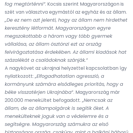
fog megtörténni”
. Kocsis szerint Magyarországon is
szét van választva egymástól az egyház és az állam.
„De ez nem azt jelenti, hogy az állam nem hirdethet
keresztény létformát. Magyarországon egyre
megszokottabb a három vagy több gyermek
vállalása, az állam ösztönzi ezt az ország
felvirágoztatása érdekében. Az állami kiadások hat
százalékát a családoknak szánják.”
A nagykövet az ukrajnai helyzettel kapcsolatban így
nyilatkozott: „
Elfogadhatatlan agresszió, a
kormányunk számára elsődleges prioritás, hogy a
béke visszatérjen Ukrajnába
”. Magyarország már
200.000 menekültet befogadott. „
Nemcsak az
állam, de az állampolgárok is segítik őket. A
menekülteknek joguk van a védelemre és a
segítségre. Magyarország számukra az első
biztonságos ország, csakúgy, mint a balkáni háború