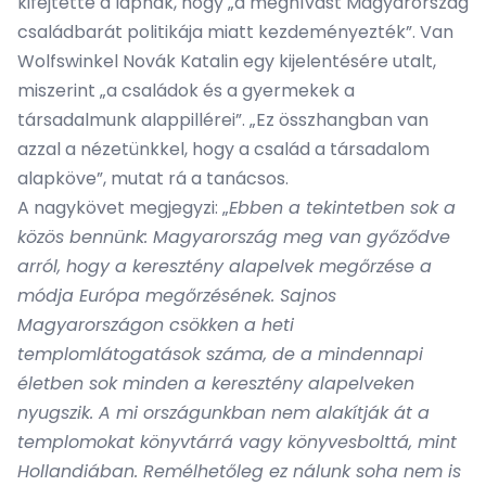
kifejtette a lapnak, hogy „a meghívást Magyarország
családbarát politikája miatt kezdeményezték”. Van
Wolfswinkel Novák Katalin egy kijelentésére utalt,
miszerint „a családok és a gyermekek a
társadalmunk alappillérei”. „Ez összhangban van
azzal a nézetünkkel, hogy a család a társadalom
alapköve”, mutat rá a tanácsos.
A nagykövet megjegyzi: „
Ebben a tekintetben sok a
közös bennünk: Magyarország meg van győződve
arról, hogy a keresztény alapelvek megőrzése a
módja Európa megőrzésének. Sajnos
Magyarországon csökken a heti
templomlátogatások száma, de a mindennapi
életben sok minden a keresztény alapelveken
nyugszik. A mi országunkban nem alakítják át a
templomokat könyvtárrá vagy könyvesbolttá, mint
Hollandiában. Remélhetőleg ez nálunk soha nem is