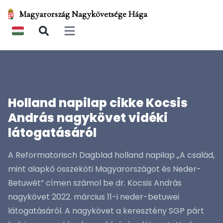
Magyarország Nagykövetsége Hága
Open main menu
Holland napilap cikke Kocsis
András nagykövet vidéki
látogatásáról
A Reformatorisch Dagblad holland napilap „A család,
mint alapkő összeköti Magyarországot és Neder-
Betuwét” címen számol be dr. Kocsis András
nagykövet 2022. március 11-i neder-betuwei
látogatásáról. A nagykövet a keresztény SGP párt