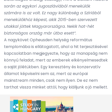
során az egykori Jugoszláviából menekülők
számára is az volt. Ez nagy különbség a Szíriából
menekülőkhöz képest, akik 2015-ben szervezett
utakkal jöttek Magyarországra. Nekik hat-hét
biztonságos ország már útba esett”.
A nagykövet Opheusden helység református
templomába is ellátogatott, ahol a hit terjesztésével
kapcsolatban megjegyezte, hogy az manapság nem
könnyű feladat, mert az emberek elkényelmesedtek
a saját jólétükben. Egy keresztény és konzervatív
államot képviselni sem az, mert az európai
mainstream minden, csak nem ilyen. De ez nem
tarthat vissza minket attól, hogy kiálljunk a jó mellett.