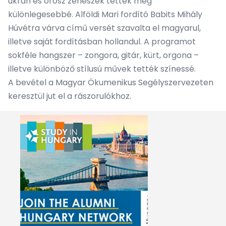
ukrán és orosz zenészek tették még
különlegesebbé. Alföldi Mari fordító Babits Mihály
Húvétra várva című versét szavalta el magyarul,
illetve saját fordításban hollandul. A programot
sokféle hangszer – zongora, gitár, kürt, orgona –
illetve különböző stílusú művek tették színessé.
A bevétel a Magyar Ökumenikus Segélyszervezeten
keresztül jut el a rászorulókhoz.