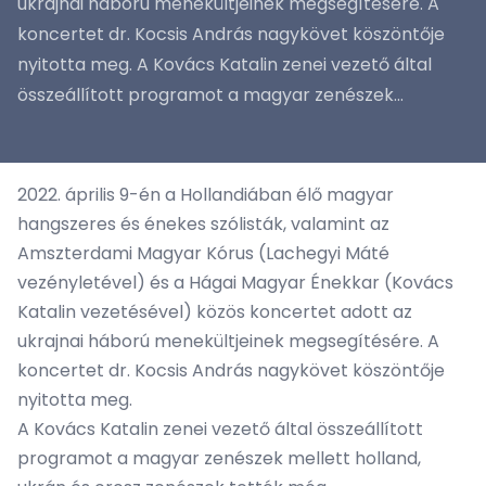
ukrajnai háború menekültjeinek megsegítésére. A
koncertet dr. Kocsis András nagykövet köszöntője
nyitotta meg. A Kovács Katalin zenei vezető által
összeállított programot a magyar zenészek...
2022. április 9-én a Hollandiában élő magyar
hangszeres és énekes szólisták, valamint az
Amszterdami Magyar Kórus (Lachegyi Máté
vezényletével) és a Hágai Magyar Énekkar (Kovács
Katalin vezetésével) közös koncertet adott az
ukrajnai háború menekültjeinek megsegítésére. A
koncertet dr. Kocsis András nagykövet köszöntője
nyitotta meg.
A Kovács Katalin zenei vezető által összeállított
programot a magyar zenészek mellett holland,