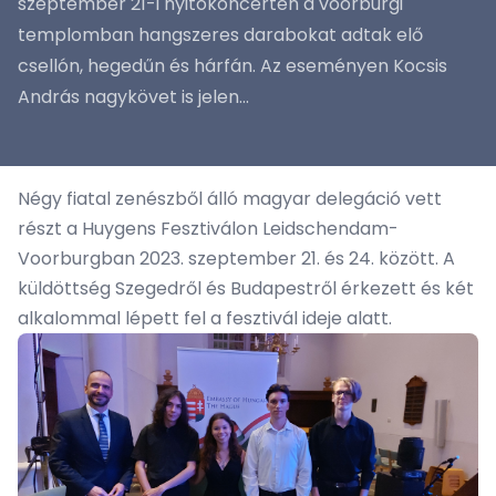
szeptember 21-i nyitókoncerten a voorburgi
templomban hangszeres darabokat adtak elő
csellón, hegedűn és hárfán. Az eseményen Kocsis
András nagykövet is jelen...
Négy fiatal zenészből álló magyar delegáció vett
részt a Huygens Fesztiválon Leidschendam-
Voorburgban 2023. szeptember 21. és 24. között. A
küldöttség Szegedről és Budapestről érkezett és két
alkalommal lépett fel a fesztivál ideje alatt.