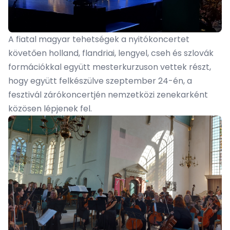
A fiatal magyar tehetségek a nyitókoncertet
követően holland, flandriai, lengyel, cseh és szlovák
formációkkal együtt mesterkurzuson vettek részt,
hogy együtt felkészülve szeptember 24-én, a
fesztivál zárókoncertjén nemzetközi zenekarként
közösen lépjenek fel.