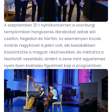
A szeptember 21-i nyitókoncerten a voorburgi
templomban hangszeres darabokat adtak elő
csellón, hegedűn és hárfán. Az eseményen Kocsis
András nagykövet is jelen volt, aki beszédében
köszöntötte a magyar résztvevőket, és méltatta a
fesztivált vezetését, amiért a zene mint egyetemes
nyelv ilyen kivételes figyelmet kap a programban.