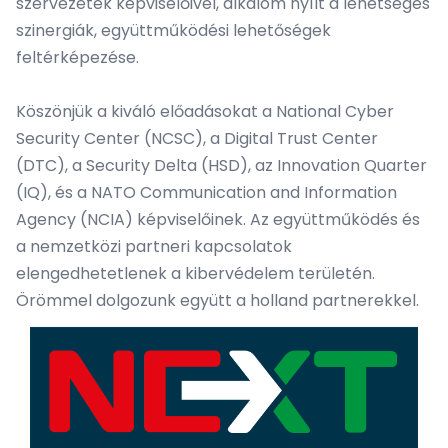
szervezetek képviselőivel, alkalom nyílt a lehetséges
szinergiák, együttműködési lehetőségek
feltérképezése.
Köszönjük a kiváló előadásokat a National Cyber
Security Center (
NCSC
), a Digital Trust Center
(
DTC
), a Security Delta (
HSD
), az Innovation Quarter
(
IQ
), és a NATO Communication and Information
Agency (
NCIA
) képviselőinek. Az együttműködés és
a nemzetközi partneri kapcsolatok
elengedhetetlenek a kibervédelem területén.
Örömmel dolgozunk együtt a holland partnerekkel.