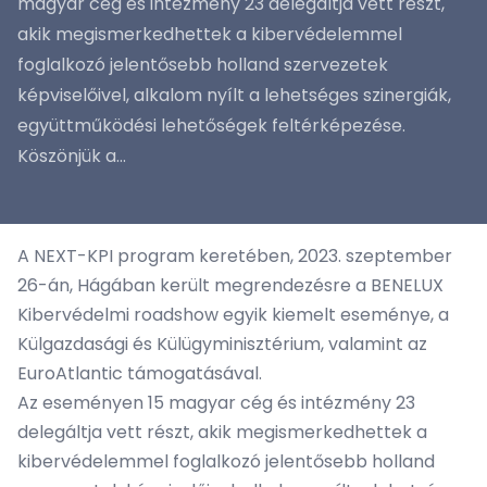
magyar cég és intézmény 23 delegáltja vett részt,
akik megismerkedhettek a kibervédelemmel
foglalkozó jelentősebb holland szervezetek
képviselőivel, alkalom nyílt a lehetséges szinergiák,
együttműködési lehetőségek feltérképezése.
Köszönjük a...
A NEXT-KPI program keretében, 2023. szeptember
26-án, Hágában került megrendezésre a BENELUX
Kibervédelmi roadshow egyik kiemelt eseménye, a
Külgazdasági és Külügyminisztérium, valamint az
EuroAtlantic támogatásával.
Az eseményen 15 magyar cég és intézmény 23
delegáltja vett részt, akik megismerkedhettek a
kibervédelemmel foglalkozó jelentősebb holland